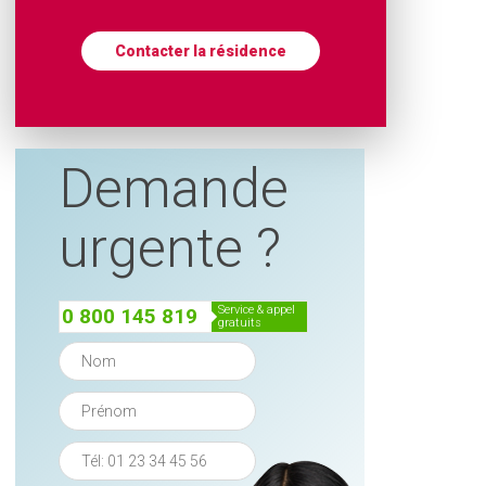
Contacter la résidence
Demande
urgente ?
service & appel
0 800 145 819
gratuits