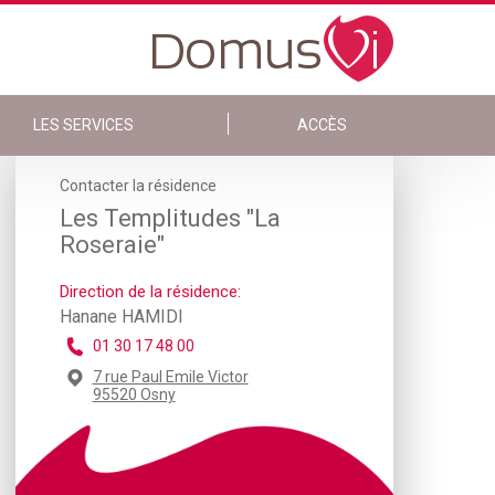
LES SERVICES
ACCÈS
Contacter la résidence
Les Templitudes "La
Roseraie"
Direction de la résidence:
Hanane HAMIDI
01 30 17 48 00
7 rue Paul Emile Victor
95520 Osny