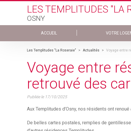
Skip to main content
LES TEMPLITUDES "LA 
OSNY
ACCUEIL
VOTRE LOGE
Les Templitudes "La Roseraie"
>
Actualités
>
Voyage entre ré
Voyage entre rési
retrouvé des car
Publiée le
17/10/2025
Aux Templitudes d’Osny, nos résidents ont renoué av
De belles cartes postales, remplies de gentillesse
d’autres résidences Templitudes.