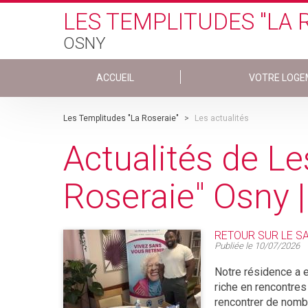
Skip to main content
LES TEMPLITUDES "LA 
OSNY
ACCUEIL
VOTRE LOGE
Les Templitudes "La Roseraie"
>
Les actualités
Actualités de L
Roseraie" Osny 
RETOUR SUR LE SA
Publiée le
10/07/2026
Notre résidence a e
riche en rencontres
rencontrer de nombr