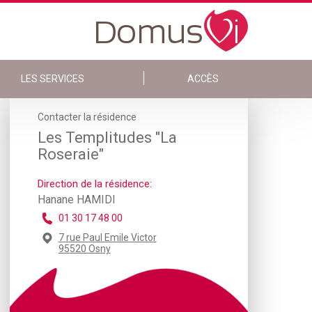
LES SERVICES
ACCÈS
Contacter la résidence
Les Templitudes "La
Roseraie"
Direction de la résidence:
Hanane HAMIDI
01 30 17 48 00
7 rue Paul Emile Victor
95520 Osny