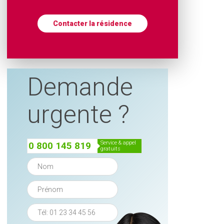
Contacter la résidence
Demande
urgente ?
service & appel
0 800 145 819
gratuits