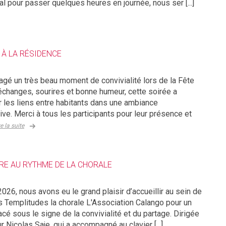
al pour passer quelques heures en journée, nous ser [...]
 À LA RÉSIDENCE
agé un très beau moment de convivialité lors de la Fête
échanges, sourires et bonne humeur, cette soirée a
 les liens entre habitants dans une ambiance
ive. Merci à tous les participants pour leur présence et
re la suite
BRE AU RYTHME DE LA CHORALE
2026, nous avons eu le grand plaisir d’accueillir au sein de
s Templitudes la chorale L'Association Calango pour un
é sous le signe de la convivialité et du partage. Dirigée
 Nicolas Saje, qui a accompagné au clavier [...]