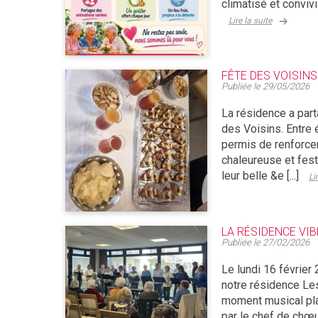
climatisé et convivi
Lire la suite
FÊTE DES VOISINS
Publiée le
29/05/2026
La résidence a part
des Voisins. Entre 
permis de renforcer
chaleureuse et fest
leur belle &e [...]
Li
LA RÉSIDENCE VI
Publiée le
27/02/2026
Le lundi 16 février 
notre résidence Le
moment musical plac
par le chef de chœur