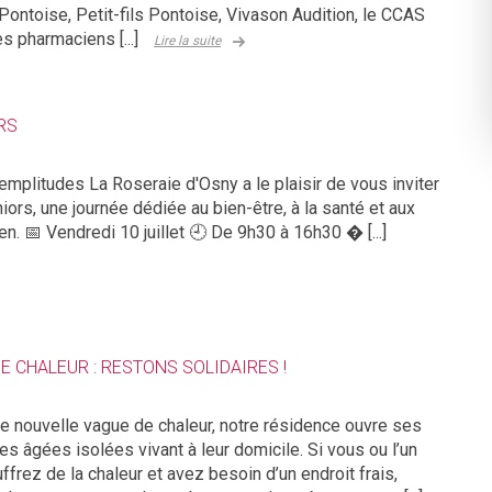
ontoise, Petit-fils Pontoise, Vivason Audition, le CCAS
es pharmaciens [...]
Lire la suite
RS
mplitudes La Roseraie d'Osny a le plaisir de vous inviter
iors, une journée dédiée au bien-être, à la santé et aux
n. 📅 Vendredi 10 juillet 🕘 De 9h30 à 16h30 � [...]
 CHALEUR : RESTONS SOLIDAIRES !
te nouvelle vague de chaleur, notre résidence ouvre ses
s âgées isolées vivant à leur domicile. Si vous ou l’un
frez de la chaleur et avez besoin d’un endroit frais,