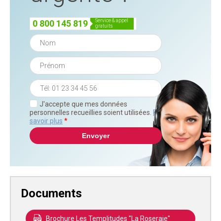
service & appel
0 800 145 819
gratuits
J'accepte que mes données
personnelles recueillies soient utilisées.
En
savoir plus
*
Documents
Brochure Les Templitudes "La Roseraie"